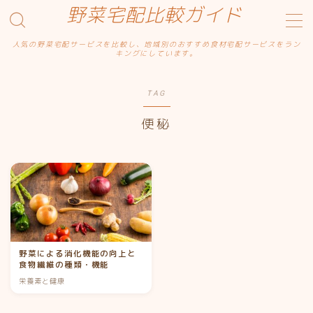
野菜宅配比較ガイド
人気の野菜宅配サービスを比較し、地域別のおすすめ食材宅配サービスをラン
MENU
キングにしています。
サンプルページ
デモプリセット記事 Part14
TAG
デモプリセット記事 Part15
プライバシーポリシー
便秘
利用規約／特定商取引法に基づく表記
有料記事の決済完了ページ
運営者情報
野菜宅配比較ガイド
野菜による消化機能の向上と
食物繊維の種類・機能
栄養素と健康