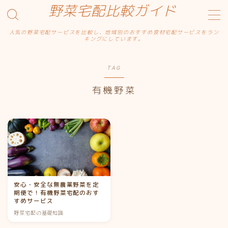
野菜宅配比較ガイド
人気の野菜宅配サービスを比較し、地域別のおすすめ食材宅配サービスをラン
MENU
キングにしています。
サンプルページ
デモプリセット記事 Part14
TAG
デモプリセット記事 Part15
プライバシーポリシー
有機野菜
利用規約／特定商取引法に基づく表記
有料記事の決済完了ページ
運営者情報
野菜宅配比較ガイド
安心・安全な無農薬野菜を定
期便で！有機野菜宅配のおす
すめサービス
野菜宅配の基礎知識